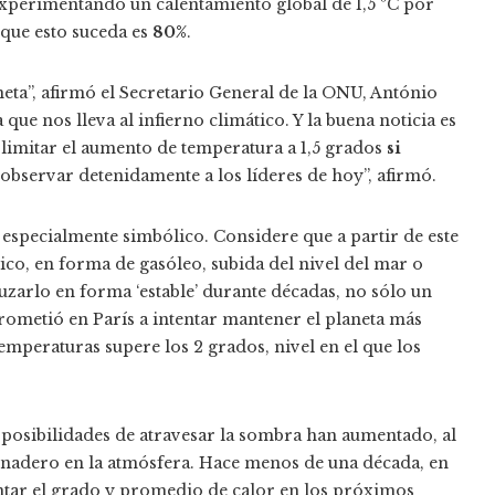
experimentando un calentamiento global de 1,5 ºC por
 que esto suceda es
80%
.
eta”, afirmó el Secretario General de la ONU, António
que nos lleva al infierno climático. Y la buena noticia es
 limitar el aumento de temperatura a 1,5 grados
si
observar detenidamente a los líderes de hoy”, afirmó.
 especialmente simbólico. Considere que a partir de este
co, en forma de gasóleo, subida del nivel del mar o
ruzarlo en forma ‘estable’ durante décadas, no sólo un
ometió en París a intentar mantener el planeta más
temperaturas supere los 2 grados, nivel en el que los
s posibilidades de atravesar la sombra han aumentado, al
ernadero en la atmósfera. Hace menos de una década, en
tar el grado y promedio de calor en los próximos