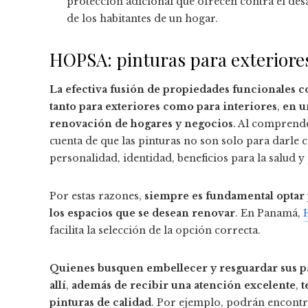
protección adicional que ofrecen contra el des
de los habitantes de un hogar.
HOPSA: pinturas para exteriores
La efectiva fusión de propiedades funcionales co
tanto para exteriores como para interiores
,
en u
renovación de hogares y negocios
. Al comprende
cuenta de que las pinturas no son solo para darle 
personalidad, identidad, beneficios para la salud y
Por estas razones,
siempre es fundamental optar p
los espacios que se desean renovar
. En Panamá,
facilita la selección de la opción correcta.
Quienes busquen embellecer y resguardar sus p
allí
,
además de recibir una atención excelente
,
t
pinturas de calidad
. Por ejemplo, podrán encontra