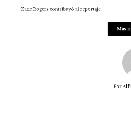
Katie Rogers
contribuyó al reportaje.
Más i
Por Alf