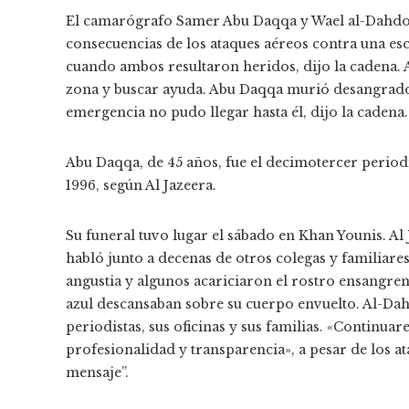
El camarógrafo Samer Abu Daqqa y Wael al-Dahdouh,
consecuencias de los ataques aéreos contra una es
cuando ambos resultaron heridos, dijo la cadena. 
zona y buscar ayuda. Abu Daqqa murió desangrado
emergencia no pudo llegar hasta él, dijo la cadena.
Abu Daqqa, de 45 años, fue el decimotercer periodi
1996, según Al Jazeera.
Su funeral tuvo lugar el sábado en Khan Younis. Al
habló junto a decenas de otros colegas y familiare
angustia y algunos acariciaron el rostro ensangren
azul descansaban sobre su cuerpo envuelto. Al-Dahd
periodistas, sus oficinas y sus familias. «Contin
profesionalidad y transparencia», a pesar de los a
mensaje”.