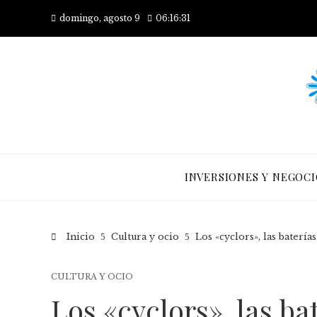
domingo, agosto 9
06:16:33
INVERSIONES Y NEGOCI
Inicio
Cultura y ocio
Los «cyclors», las bater
CULTURA Y OCIO
Los «cyclors», las b