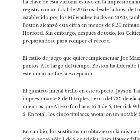
La clave de esta victoria estuvo en la impresionant
registraron un total de 29 tiros desde la línea de tr
establecido por los Milwaukee Bucks en 2020, tam
Boston alcanzó esta cifra en menos de 8:50 minutos 
Horford. Sin embargo, después de todo, los Celtics
preparándose para romper el récord.
El estilo de juego que quiere implementar Joe Mazz
puntos. A lo largo del tiempo, Boston ha liderado l
este inicio no fue la excepción.
El quinteto inicial brilló en este aspecto: Jayson 
impresionante 8 de 11 triples, cerca del 73% de efi
mientras que Al Horford acertó 3 de 5, Derrick Whi
6. En total, los cinco titulares anotaron un notable 
En cambio, los sustitutos no obtuvieron la misma s
clave, anotó sólo 1 de 9 en triples. Sam Hauser fall