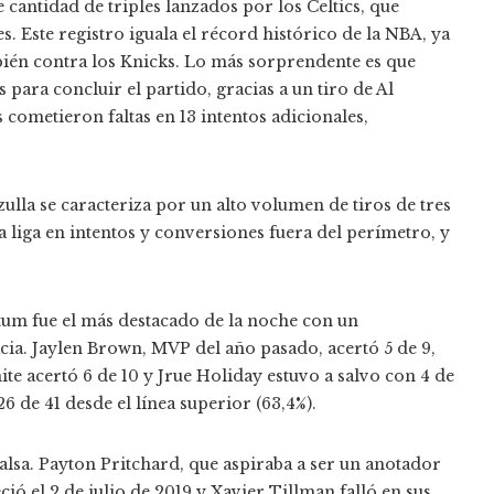
e cantidad de triples lanzados por los Celtics, que
es. Este registro iguala el récord histórico de la NBA, ya
bién contra los Knicks. Lo más sorprendente es que
para concluir el partido, gracias a un tiro de Al
 cometieron faltas en 13 intentos adicionales,
ulla se caracteriza por un alto volumen de tiros de tres
a liga en intentos y conversiones fuera del perímetro, y
Tatum fue el más destacado de la noche con un
cacia. Jaylen Brown, MVP del año pasado, acertó 5 de 9,
te acertó 6 de 10 y Jrue Holiday estuvo a salvo con 4 de
26 de 41 desde el línea superior (63,4%).
alsa. Payton Pritchard, que aspiraba a ser un anotador
eció el 2 de julio de 2019 y Xavier Tillman falló en sus