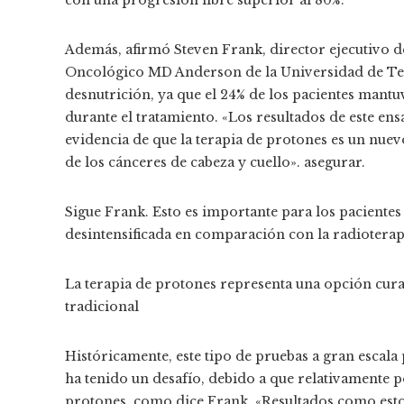
con una progresión libre superior al 80%.
Además, afirmó Steven Frank, director ejecutivo de
Oncológico MD Anderson de la Universidad de Texa
desnutrición, ya que el 24% de los pacientes mant
durante el tratamiento. «Los resultados de este en
evidencia de que la terapia de protones es un nue
de los cánceres de cabeza y cuello». asegurar.
Sigue Frank. Esto es importante para los pacientes
desintensificada en comparación con la radioterapi
La terapia de protones representa una opción curati
tradicional
Históricamente, este tipo de pruebas a gran escala 
ha tenido un desafío, debido a que relativamente p
protones, como dice Frank. «Resultados como estos