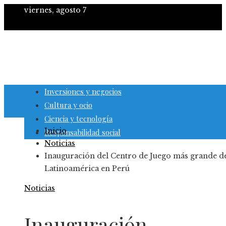
viernes, agosto 7
Inversiones y negocios
Cultura y ocio
Ciencia y tecnología
Inicio
Responsabilidad social
Noticias
Inauguración del Centro de Juego más grande d
Latinoamérica en Perú
Noticias
Inauguración