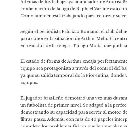
Además de los fichajes ya anunciados de Andrea Bel
confirmación de la liga de Raphaël Varane está co
Como también está trabajando para reforzar su ce
Según el periodista Fabrizio Romano, el club del no
para conocer la situación de Arthur Melo. El centr
entrenador de la «vieja», Thiago Motta, que podría 
El estado de forma de Arthur encaja perfectamente 
equipo sea protagonista a través del control del b
ya que su salida temporal de la Fiorentina, donde 
equipos.
El jugador brasileño demostró una vez más durante
un futbolista de primer nivel. Se adaptó a la perfe
demostrando su capacidad para servir al motor del
filtrar pases. Además, con más de 40 papeles int
completo los problemas físicos que le aquejaban e