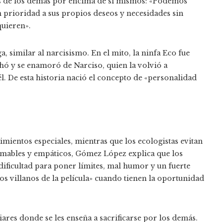
des de los demás por encima de sí mismos: «Podemos
dan prioridad a sus propios deseos y necesidades sin
quieren».
, similar al narcisismo. En el mito, la ninfa Eco fue
hó y se enamoró de Narciso, quien la volvió a
. De esta historia nació el concepto de «personalidad
imientos especiales, mientras que los ecologistas evitan
 amables y empáticos, Gómez López explica que los
 dificultad para poner límites, mal humor y un fuerte
os villanos de la película» cuando tienen la oportunidad
ares donde se les enseña a sacrificarse por los demás.