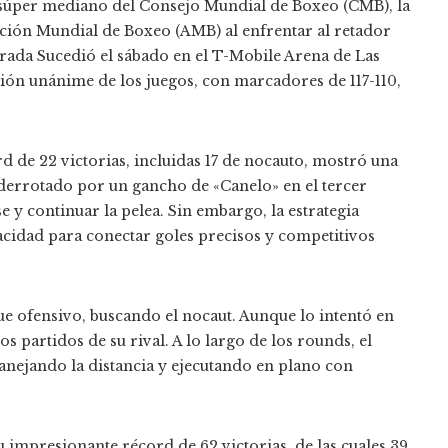
o súper mediano del Consejo Mundial de Boxeo (CMB), la
ión Mundial de Boxeo (AMB) al enfrentar al retador
rada Sucedió el sábado en el T-Mobile Arena de Las
isión unánime de los juegos, con marcadores de 117-110,
d de 22 victorias, incluidas 17 de nocauto, mostró una
r derrotado por un gancho de «Canelo» en el tercer
 y continuar la pelea. Sin embargo, la estrategia
acidad para conectar goles precisos y competitivos
que ofensivo, buscando el nocaut. Aunque lo intentó en
s partidos de su rival. A lo largo de los rounds, el
anejando la distancia y ejecutando en plano con
u impresionante récord de 62 victorias, de las cuales 39