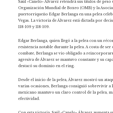
Saúl «Canelo» Álvarez retendrá sus títulos de pes
Organización Mundial de Boxeo (OMB) y la Asociac
puertorriqueño Edgar Berlanga en una pelea celeb
Vegas. La victoria de Álvarez está dictada por dec
118-109 y 118-109.
Edgar Berlanga, quien llegó a la pelea con un récor
resistencia notable durante la pelea. A costa de se
combate, Berlanga se vio obligado a reincorporarse
agresiva de Álvarez se mantuvo constante y su cap
destacó su dominio en el ring.
Desde el inicio de la pelea, Álvarez mostró un ata
varias ocasiones, Berlanga consiguió sobrevivir a lo
mexicano mantuvo un claro control de la pelea, m
efectividad.
Con esta victoria, Saúl «Canelo» Álvarez aumenta s